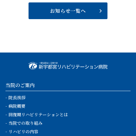
栄養課
館内案内
お知らせ一覧へ
薬剤課
広報物
医療安全管理部門
学会発表
感染対策管理部門
実績紹介
褥瘡予防対策管理部門
掲示事項
当院のご案内
行動計画
院長挨拶
病院概要
回復期リハビリテーションとは
当院での取り組み
リハビリの内容