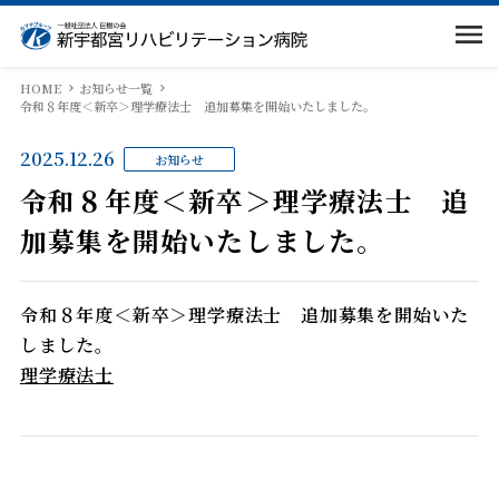
当院のご案内
HOME
お知らせ一覧
令和８年度＜新卒＞理学療法士 追加募集を開始いたしました。
入院案内
院長挨拶
部門紹介
2025.12.26
入院のご案内
お知らせ
求人情報
医局
令和８年度＜新卒＞理学療法士 追
病院概要
交通・駐車場案内
入院案内動画
加募集を開始いたしました。
歯科
回復期リハとは
相談窓口
令和８年度＜新卒＞理学療法士 追加募集を開始いた
看護部
当院での取り組み
しました。
面会・お見舞いの方
理学療法士
リハビリテーション課
リハビリの内容
入院費シミュレーション
医療連携室
訪問リハビリテーション